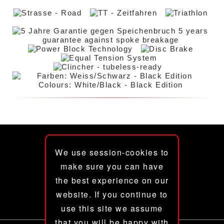
CITEC® GmbH
Im Schäwe 17
We use session-cookies to
Gewerbegebiet Süd
make sure you can have
14547 Beelitz
the best experience on our
fon +49 (0) 3 32 04 - 5 00 93
website. If you continue to
fax +49 (0) 3 32 04 - 5 00 94
use this site we assume
Inhalt und Bilder © 2026
that you will be happy with