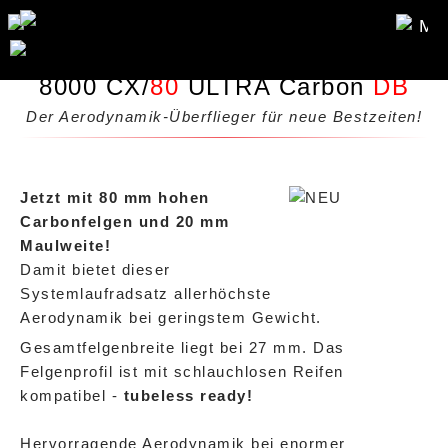
ME
8000 CX/
80
ULTRA Carbon
DB
Der Aerodynamik-Überflieger für neue Bestzeiten
!
Jetzt mit 80 mm hohen
Carbonfelgen und 20 mm
Maulweite!
Damit bietet dieser
Systemlaufradsatz allerhöchste
Aerodynamik bei geringstem Gewicht.
Gesamtfelgenbreite liegt bei 27 mm. Das
Felgenprofil ist mit schlauchlosen Reifen
kompatibel -
tubeless ready!
Hervorragende Aerodynamik bei enormer